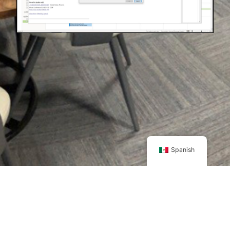
Spanish
4830 S 38th St, Phoenix, AZ 85040
APEX – Centro de Bienestar y Cultura
Abierto todos los días de la semana, 24 horas al día, 7 días a la
semana
política de privacidad