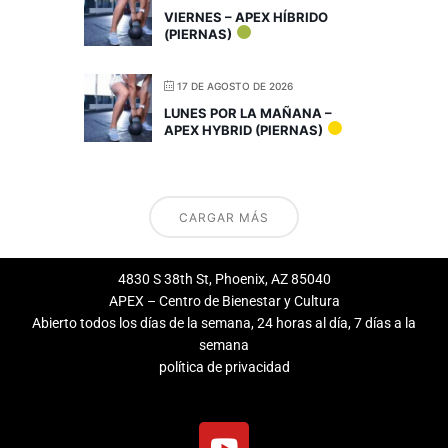
VIERNES – APEX HÍBRIDO
(PIERNAS)
17 DE AGOSTO DE 2026
LUNES POR LA MAÑANA –
APEX HYBRID (PIERNAS)
CARGAR MÁS
4830 S 38th St, Phoenix, AZ 85040
APEX – Centro de Bienestar y Cultura
Abierto todos los días de la semana, 24 horas al día, 7 días a la
semana
política de privacidad
Y