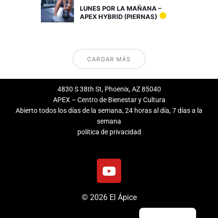
LUNES POR LA MAÑANA –
APEX HYBRID (PIERNAS)
CARGAR MÁS
4830 S 38th St, Phoenix, AZ 85040
APEX – Centro de Bienestar y Cultura
Abierto todos los días de la semana, 24 horas al día, 7 días a la
semana
política de privacidad
Y
o
u
© 2026 El Ápice
T
u