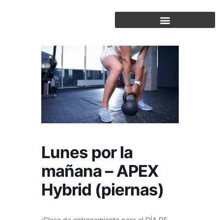
Saltar
al
contenido
Lunes por la
mañana – APEX
Hybrid (piernas)
¡Clase de entrenamiento para el DÍA DE